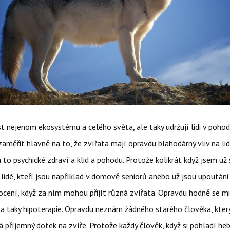
t nejenom ekosystému a celého světa, ale taky udržují lidi v pohodě
zaměřit hlavně na to, že zvířata mají opravdu blahodárný vliv na lid
 to psychické zdraví a klid a pohodu. Protože kolikrát když jsem už 
 lidé, kteří jsou například v domově seniorů anebo už jsou upoutáni
ocení, když za ním mohou přijít různá zvířata. Opravdu hodně se mi
 a taky hipoterapie. Opravdu neznám žádného starého člověka, který 
 příjemný dotek na zvíře. Protože každý člověk, když si pohladí he