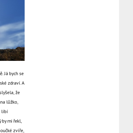
. Já bych se
ské zdraví. A
slyšela, že
 na lůžko,
 líbí
by mi řekl,
boučké zvíře,