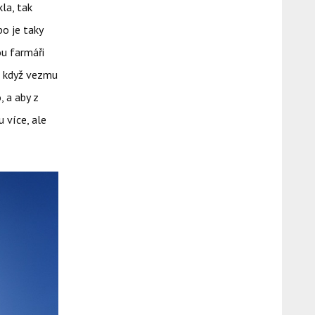
la, tak
bo je taky
ou farmáři
ně když vezmu
, a aby z
 více, ale