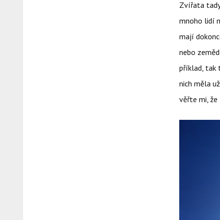
Zvířata tady
mnoho lidí m
mají dokonce
nebo zeměděl
příklad, tak
nich měla už
věřte mi, že