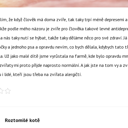
slím, že když člověk má doma zvíře, tak taky trpí méně depresemi 
akže podle mého názoru je zvíře pro člověka takové levné antidepr
a nás taky nutí se hýbat, takže taky děláme něco pro své zdraví. 
ky a jednoho psa a opravdu nevím, co bych dělala, kdybych tato tř
. Už jako malé dítě jsme vyrůstala na farmě, kde bylo opravdu m
 zvířaty mi proto přijde naprosto normální. A jak jste na tom vy a zv
i lidé, kteří jsou třeba na zvířata alergičtí.
Roztomilé kotě