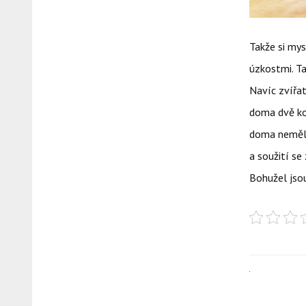
Takže si my
úzkostmi. T
Navíc zvířat
doma dvě koč
doma neměla
a soužití se
Bohužel jsou 