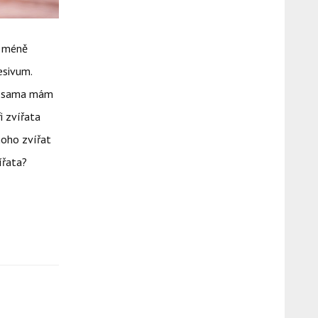
a méně
esivum.
Já sama mám
i zvířata
noho zvířat
ířata?