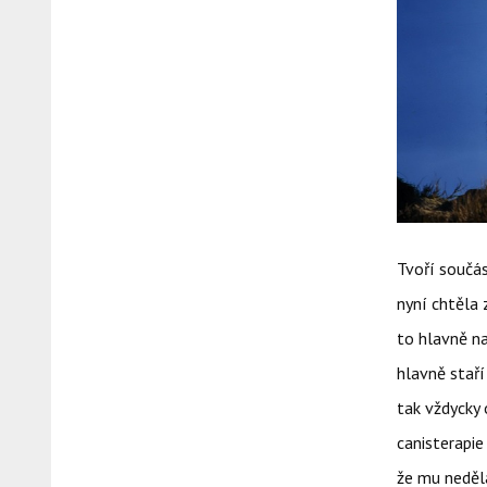
Tvoří součás
nyní chtěla 
to hlavně na
hlavně staří
tak vždycky 
canisterapie
že mu nedělá