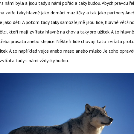
 s námi byla a jsou tady s námi pořád a taky budou. Abych pravdu řek
á zvíře taky hlavně jako domácí mazlíčky, a tak jako partnery. Ane
 jako děti. A potom tady taky samozřejmě jsou lidé, hlavně většin
ci, kteří mají zvířata hlavně na chov a taky pro užitek. A to hlav
 třeba prasata anebo slepice. Někteří lidé chovají tato zvířata proto
itek. A to například vejce anebo maso anebo mléko. Je toho opravdu
 zvířata tady s námi vždycky budou.