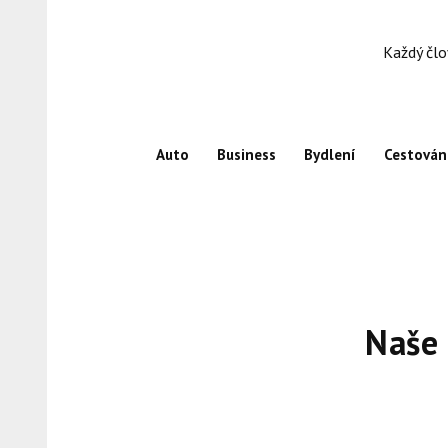
Skip
to
Každý člo
content
Auto
Business
Bydlení
Cestován
Naše 