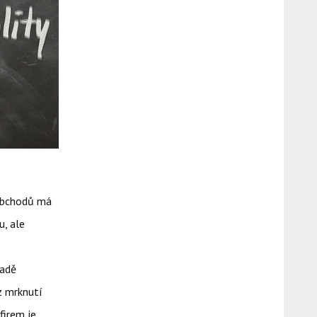
 obchodů má
u, ale
padě
z mrknutí
firem je