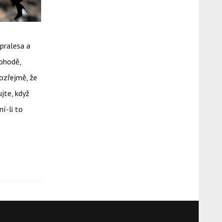
 pralesa a
pohodě,
mozřejmě, že
ujte, když
ní-li to