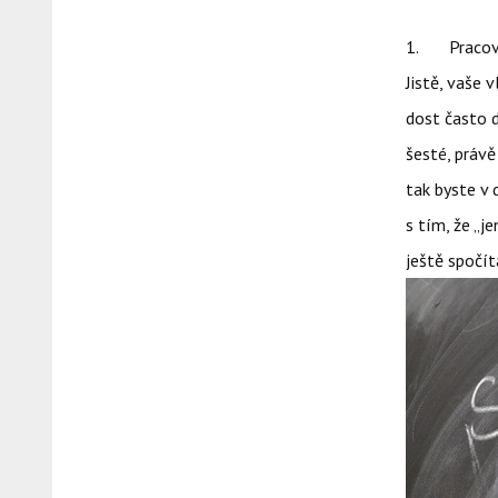
1. Pracovní
Jistě, vaše 
dost často 
šesté, právě
tak byste v 
s tím, že „j
ještě spočít