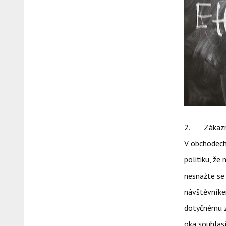
2. Zákazní
V obchodech
politiku, že
nesnažte se 
návštěvníkem
dotyčnému zo
oka souhlasí