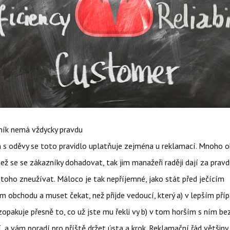
k nemá vždycky pravdu
 s oděvy se toto pravidlo uplatňuje zejména u reklamací. Mnoho
 než se se zákazníky dohadovat, tak jim manažeři raději dají za pravd
toho zneužívat. Máloco je tak nepříjemné, jako stát před ječícím
 obchodu a muset čekat, než přijde vedoucí, který a) v lepším pří
pakuje přesně to, co už jste mu řekli vy b) v tom horším s ním be
, a vám poradí pro příště držet ústa a krok. Reklamační řád většiny 