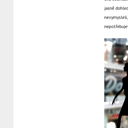
jasně dohled
nevymysleli,
nepotřebuje