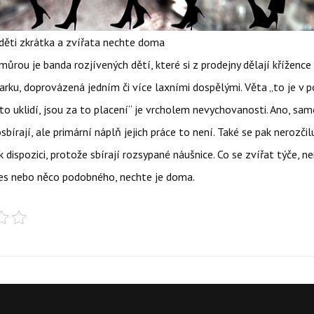
ti zkrátka a zvířata nechte doma
můrou je banda rozjívených dětí, které si z prodejny dělají křížence
rku, doprovázená jedním či více laxními dospělými. Věta „to je v 
 to uklidí, jsou za to placení“ je vrcholem nevychovanosti. Ano, sa
sbírají, ale primární náplň jejich práce to není. Také se pak nerozčil
 dispozici, protože sbírají rozsypané náušnice. Co se zvířat týče, ne
pes nebo něco podobného, nechte je doma.