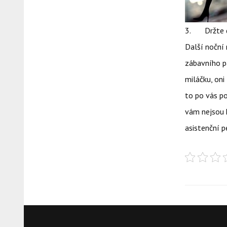
3. Držte dě
Další noční 
zábavního pa
miláčku, oni
to po vás po
vám nejsou k
asistenční 