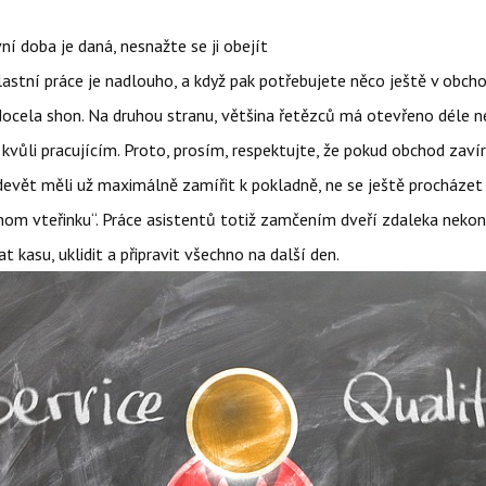
 doba je daná, nesnažte se ji obejít
vlastní práce je nadlouho, a když pak potřebujete něco ještě v obcho
docela shon. Na druhou stranu, většina řetězců má otevřeno déle n
 kvůli pracujícím. Proto, prosím, respektujte, že pokud obchod zavír
devět měli už maximálně zamířit k pokladně, ne se ještě procházet
enom vteřinku“. Práce asistentů totiž zamčením dveří zdaleka nekon
at kasu, uklidit a připravit všechno na další den.