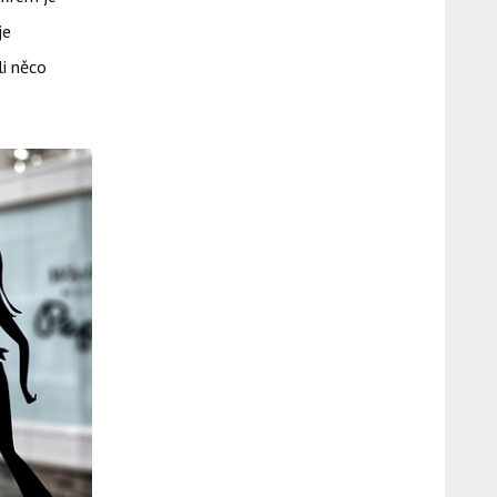
je
li něco