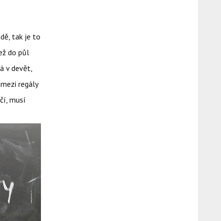
dě, tak je to
ež do půl
á v devět,
 mezi regály
čí, musí