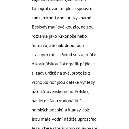
fotografování najdete spoustu i
sami, mimo ty notoricky známé.
Beskydy mají své kouzlo, nejsou
rozlehlé jako Krkonoše nebo
Šumava, ale nabídnou řadu
krásných míst. Pokud se zajímáte
o krajinářskou fotografii, přijdete
si tady určitě na své, protože z
vrcholků hor jsou daleké výhledy
až na Slovensko nebo Polsko,
najdete i řadu vodopádů či
horských potoků a klauzy, což
jsou malé vodní nádrže uprostřed
lesa, které sloužily pro splavování