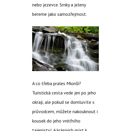
nebo jezevce. Srnky a jeleny
bereme jako samozřejmost.
A co třeba prales Mionši?
Turistická cesta vede jen po jeho
okraji, ale pokud se domluvíte s
průvodcem, můžete nakouknout i
kousek do jeho vnitřního
tajemství. A krásných míst k