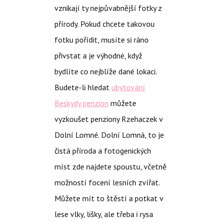
vznikají ty nejpůvabnější fotky z
přírody. Pokud chcete takovou
fotku pořídit, musíte si ráno
přivstat a je výhodné, když
bydlíte co nejblíže dané lokaci.
Budete-li hledat
ubytování
Beskydy penzion
můžete
vyzkoušet penziony Rzehaczek v
Dolní Lomné. Dolní Lomná, to je
čistá příroda a fotogenických
míst zde najdete spoustu, včetně
možností focení lesních zvířat.
Můžete mít to štěstí a potkat v
lese vlky, lišky, ale třeba i rysa