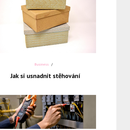
Business
Jak si usnadnit stěhování