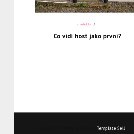
Produkty
Co vidí host jako první?
© Illusio.cz Theme: Shubhu by
Template Sell
.