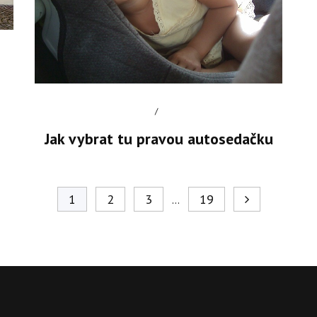
Jak vybrat tu pravou autosedačku
1
2
3
19
…