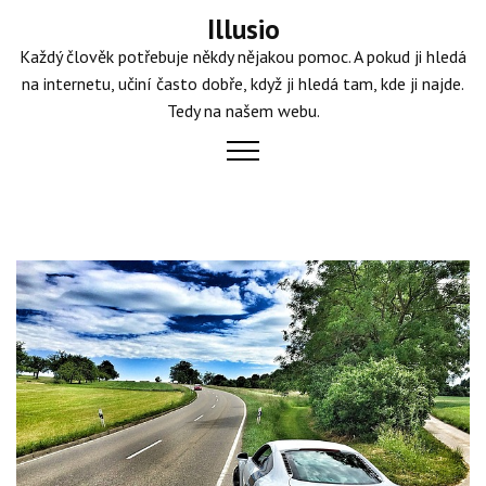
Skip
Illusio
to
Každý člověk potřebuje někdy nějakou pomoc. A pokud ji hledá
content
na internetu, učiní často dobře, když ji hledá tam, kde ji najde.
Tedy na našem webu.