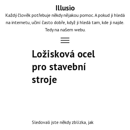
Skip
Illusio
to
Každý člověk potřebuje někdy nějakou pomoc. A pokud ji hledá
content
na internetu, učiní často dobře, když ji hledá tam, kde ji najde.
Tedy na našem webu.
Ložisková ocel
pro stavební
stroje
Sledovali jste někdy zblízka, jak