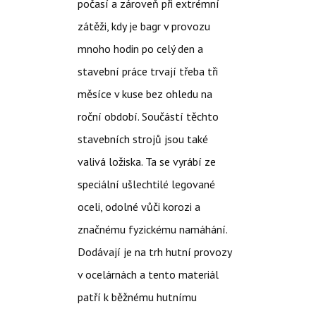
počasí a zároveň při extrémní
zátěži, kdy je bagr v provozu
mnoho hodin po celý den a
stavební práce trvají třeba tři
měsíce v kuse bez ohledu na
roční období.
Součástí těchto
stavebních strojů jsou také
valivá ložiska. Ta se vyrábí ze
speciální ušlechtilé legované
oceli, odolné vůči korozi a
značnému fyzickému namáhání.
Dodávají je na trh hutní provozy
v ocelárnách a tento materiál
patří k běžnému hutnímu