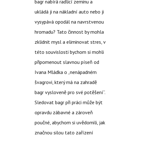
bagr nabírá radlicí zeminu a
ukládá ji na nákladní auto nebo ji
vysypává opodál na navrstvenou
hromadu? Tato činnost by mohla
zklidnit mysl a eliminovat stres, v
této souvislosti bychom si mohli
připomenout slavnou píseň od
Ivana Mládka o „nenápadném
švagrovi, který má na zahradě
bagr vysloveně pro své potěšení“.
Sledovat bagr při práci může být
opravdu zábavné a zároveň
poučné, abychom si uvědomili, jak
značnou silou tato zařízení