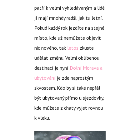
patří k velmi vyhledávaným a lidé
jí mají mnohdy radši, jak tu letní.
Pokud každý rok jezdíte na stejné
místo, kde už nemůžete objevit
nic nového, tak
letos
zkuste
udělat změnu. Velmi oblíbenou
destinací je nyní
Dolní Morava a
ubytování
je zde naprostým
skvostem. Kdo by si také nepřál
být ubytovaný přímo u sjezdovky,
kde můžete z chaty vyjet rovnou
k vleku.