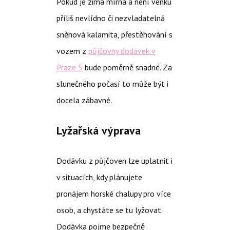
Pokud je zima mírná a není venku
příliš nevlídno či nezvladatelná
sněhová kalamita, přestěhování s
vozem z
půjčovny dodávek v
Praze 5
bude poměrně snadné. Za
slunečného počasí to může být i
docela zábavné.
Lyžařská výprava
Dodávku z půjčoven lze uplatnit i
v situacích, kdy plánujete
pronájem horské chalupy pro více
osob, a chystáte se tu lyžovat.
Dodávka pojme bezpečně