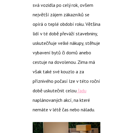
svá vozidla po celý rok, ovšem
největší zájem zákazníků se
opírá o teplé období roku. Většina
lidí v té době převáží stavebniny,
uskutečňuje velké nákupy, stěhuje
vybavení bytů či domů anebo
cestuje na dovolenou.
Zima má
však také své kouzlo a za
příznivého počasí lze v této roční
době uskutečnit celou
řadu
naplánovaných akcí, na které
nemáte v létě čas nebo náladu.