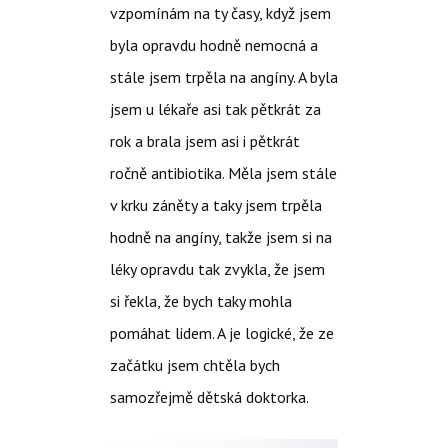
vzpomínám na ty časy, když jsem
byla opravdu hodně nemocná a
stále jsem trpěla na angíny. A byla
jsem u lékaře asi tak pětkrát za
rok a brala jsem asi i pětkrát
ročně antibiotika. Měla jsem stále
v krku záněty a taky jsem trpěla
hodně na angíny, takže jsem si na
léky opravdu tak zvykla, že jsem
si řekla, že bych taky mohla
pomáhat lidem. A je logické, že ze
začátku jsem chtěla bych
samozřejmě dětská doktorka.