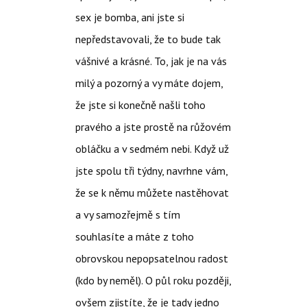
sex je bomba, ani jste si
nepředstavovali, že to bude tak
vášnivé a krásné. To, jak je na vás
milý a pozorný a vy máte dojem,
že jste si konečně našli toho
pravého a jste prostě na růžovém
obláčku a v sedmém nebi. Když už
jste spolu tři týdny, navrhne vám,
že se k němu můžete nastěhovat
a vy samozřejmě s tím
souhlasíte a máte z toho
obrovskou nepopsatelnou radost
(kdo by neměl). O půl roku později,
ovšem zjistíte, že je tady jedno