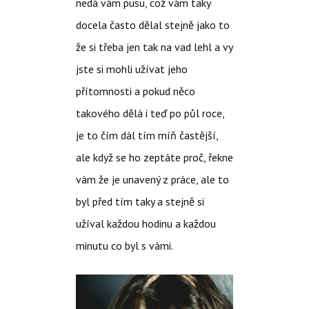
nedá vám pusu, což vám taky
docela často dělal stejně jako to
že si třeba jen tak na vad lehl a vy
jste si mohli užívat jeho
přítomnosti a pokud něco
takového dělá i teď po půl roce,
je to čím dál tím míň častější,
ale když se ho zeptáte proč, řekne
vám že je unavený z práce, ale to
byl před tím taky a stejně si
užíval každou hodinu a každou
minutu co byl s vámi.