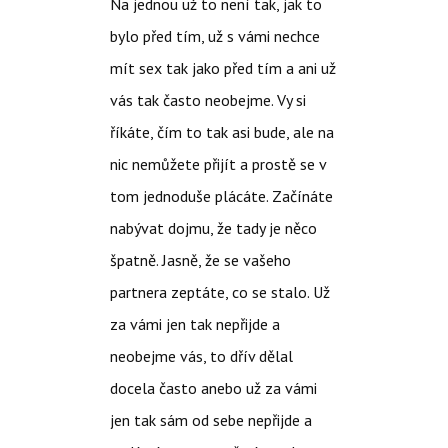
Na jednou už to není tak, jak to
bylo před tím, už s vámi nechce
mít sex tak jako před tím a ani už
vás tak často neobejme. Vy si
říkáte, čím to tak asi bude, ale na
nic nemůžete přijít a prostě se v
tom jednoduše plácáte. Začínáte
nabývat dojmu, že tady je něco
špatně. Jasně, že se vašeho
partnera zeptáte, co se stalo. Už
za vámi jen tak nepřijde a
neobejme vás, to dřív dělal
docela často anebo už za vámi
jen tak sám od sebe nepřijde a