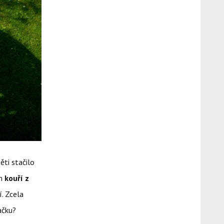
ěti stačilo
im
kouří z
í. Zcela
ačku?