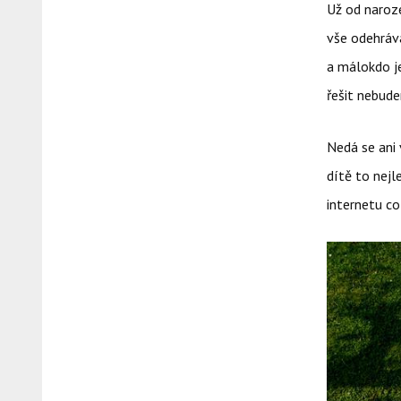
Už od naroze
vše odehrává
a málokdo je
řešit nebud
Nedá se ani 
dítě to nejl
internetu co