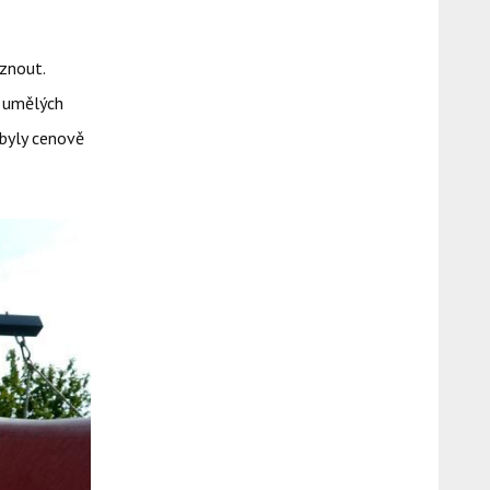
znout.
h umělých
 byly cenově