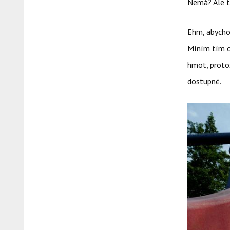
Nemá? Ale to
Ehm, abycho
Míním tím o
hmot, protož
dostupné.