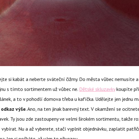
ejte si kabát a neberte sváteční čižmy. Do města vůbec nemusíte 
jnu s tímto sortimentem už vůbec ne.
Dětské skluzavky
koupíte př
lánek, a to v pohodlí domova třeba u kafíčka. Udělejte jen jednu m
a odkaz výše
. Ano, na ten jinak barevný text. V okamžení se ocitnet
avek. Ty jsou zde zastoupeny ve velmi širokém sortimentu, takže r
vybírat. Nu a až vyberete, stačí vyplnit objednávku, zaplatit patř
. Jen si počkáte, až vám to přivezou.