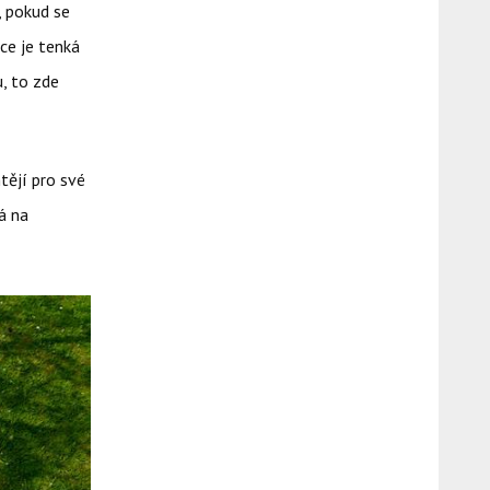
, pokud se
ce je tenká
u, to zde
tějí pro své
á na