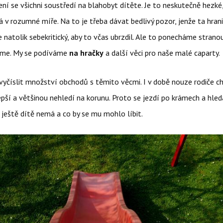
ní se všichni soustředí na blahobyt dítěte. Je to neskutečně hezké
 v rozumné míře. Na to je třeba dávat bedlivý pozor, jenže ta hrani
 natolik sebekritický, aby to včas ubrzdil. Ale to ponecháme strano
eme. My se podíváme
na hračky
a další věci pro naše malé caparty.
vyčíslit množství obchodů s těmito věcmi. I v době nouze rodiče ch
epší a většinou nehledí na korunu. Proto se jezdí po krámech a hled
 ještě dítě nemá a co by se mu mohlo líbit.