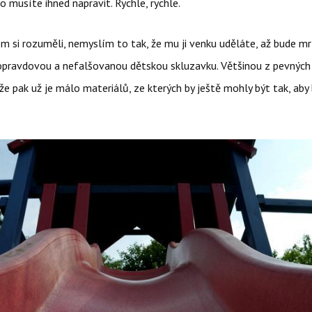
 musíte ihned napravit. Rychle, rychle.
m si rozuměli, nemyslím to tak, že mu ji venku uděláte, až bude mr
pravdovou a nefalšovanou dětskou skluzavku. Většinou z pevnýc
e pak už je málo materiálů, ze kterých by ještě mohly být tak, aby