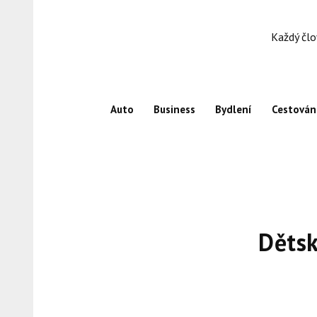
Skip
to
Každý člo
content
Auto
Business
Bydlení
Cestován
Dětsk