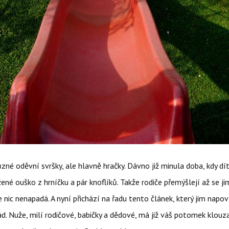
ůzné oděvní svršky, ale hlavně hračky. Dávno již minula doba, kdy dít
žené ouško z hrníčku a pár knoflíků. Takže rodiče přemýšlejí až se j
e nic nenapadá. A nyní přichází na řadu tento článek, který jim napov
ád. Nuže, milí rodičové, babičky a dědové, má již váš potomek klouz