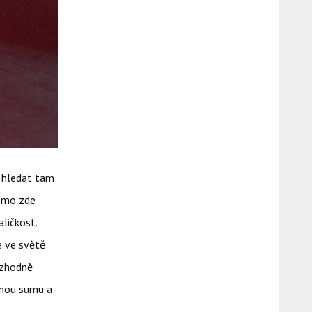
a hledat tam
ímo zde
aličkost.
e ve světě
ozhodně
ičnou sumu a