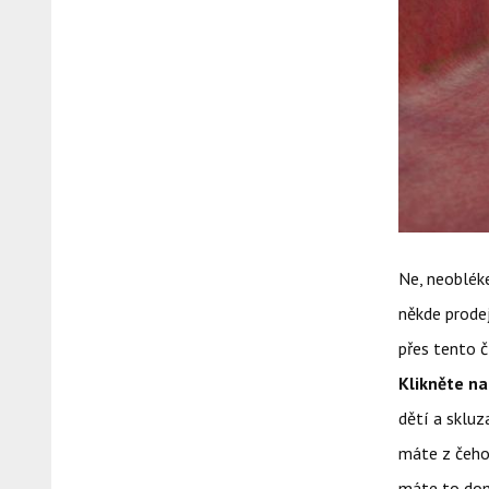
Ne, neoblék
někde prode
přes tento č
Klikněte n
dětí a skluz
máte z čeho 
máte to doma