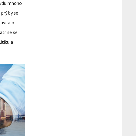
ravdu mnoho
 prý by se
bavila o
atr se se
itiku a