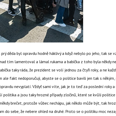
 prý děda byl opravdu hodně háklivý a když nebylo po jeho, tak se v
 nad tím lamentoval a lámal rukama a babička z toho byla někdy ne
abička taky ráda, že prezident se volí jednou za čtyři roky, a ne každ
ale fakt nedoporučuji, abyste se o politice bavili jen tak s někým,
opravdu nevyplatí. Vždyť sami víte, jak je to teď za poslední roky a
í politika a jsou taky hrozné případy zločinů, které se kvůli politice
někdy brečet, protože vůbec nechápu, jak někdo může být, tak hroz
ám do sebe, že nebere ohled na druhé. Proto se o politiku moc nez