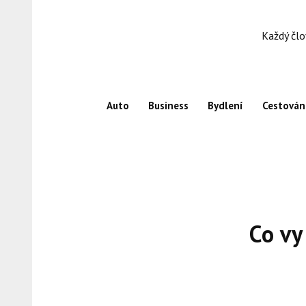
Skip
to
Každý člo
content
Auto
Business
Bydlení
Cestován
Co vy