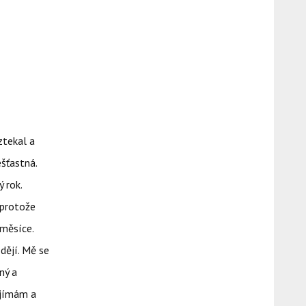
ztekal a
šťastná.
ý rok.
 protože
 měsíce.
 dějí. Mě se
ný a
ajímám a