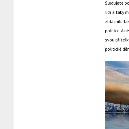
Sledujete p
lidí a taky 
zbláznili. T
politice. A 
svou přítelk
politické děn