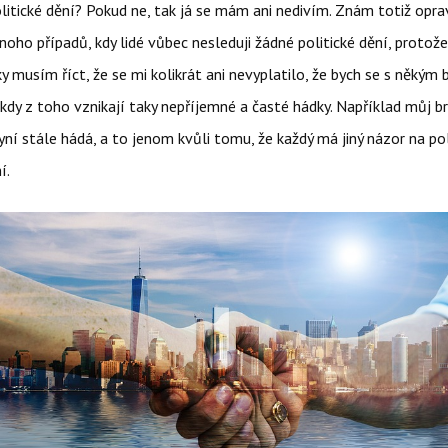
olitické dění? Pokud ne, tak já se mám ani nedivím. Znám totiž op
mnoho případů, kdy lidé vůbec nesleduji žádné politické dění, protože
aky musím říct, že se mi kolikrát ani nevyplatilo, že bych se s někým 
někdy z toho vznikají taky nepříjemné a časté hádky. Například můj br
yní stále hádá, a to jenom kvůli tomu, že každý má jiný názor na pol
í.