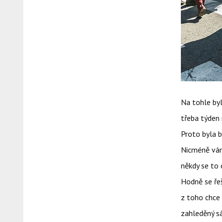
Na tohle byl
třeba týden
Proto byla b
Nicméně vám 
někdy se to 
Hodně se řeš
z toho chce 
zahleděný s