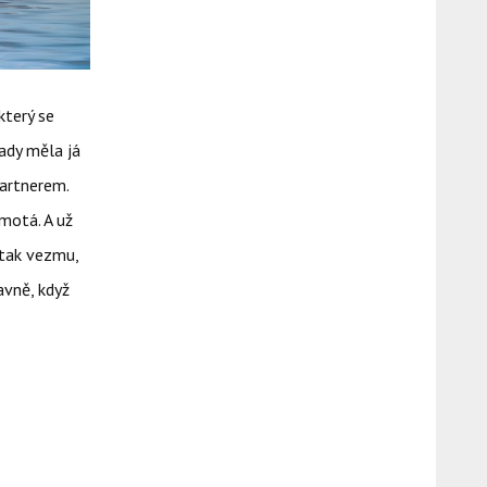
který se
tady měla já
partnerem.
motá. A už
 tak vezmu,
lavně, když