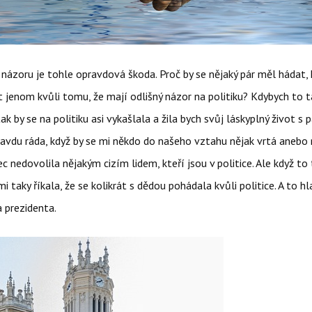
ázoru je tohle opravdová škoda. Proč by se nějaký pár měl hádat, 
t jenom kvůli tomu, že mají odlišný názor na politiku? Kdybych to 
tak by se na politiku asi vykašlala a žila bych svůj láskyplný život s 
vdu ráda, když by se mi někdo do našeho vztahu nějak vrtá anebo 
c nedovolila nějakým cizím lidem, kteří jsou v politice. Ale když to
mi taky říkala, že se kolikrát s dědou pohádala kvůli politice. A to h
a prezidenta.