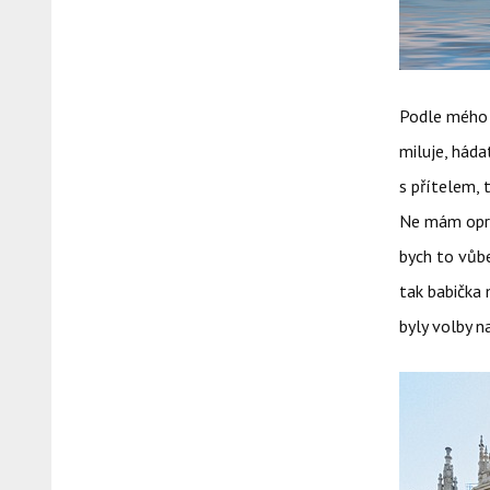
Podle mého n
miluje, háda
s přítelem, 
Ne mám opra
bych to vůbe
tak babička 
byly volby n