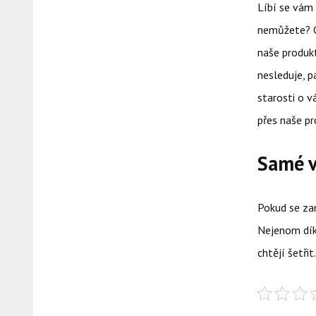
Líbí se vám 
nemůžete? C
naše produkt
nesleduje, p
starosti o v
přes naše pr
Samé v
Pokud se za
Nejenom díky
chtějí šetři