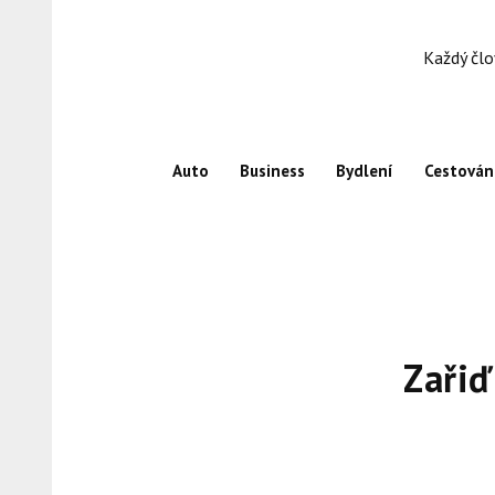
Skip
to
Každý člo
content
Auto
Business
Bydlení
Cestován
Zařiď