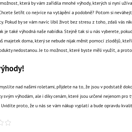
možnost, která by vám zařídila mnohé výhody, kterých si nyní užív
hcete šetřit co nejvíce na vytápění a podobně? Potom si neváhejt
y. Pokud by se vám navíc líbil život bez stresu z toho, zdali vás ni
ak je také výhodná naše nabídka. Stejně tak si u nás vyberete, pok
áš majetek doma, který se nebude nijak měnit pomocí zlodějů, kteř
odukty nedostanou. Je to možnost, které byste měli využít, a proto
ýhody!
myslíte nad našimi
roletami
, přijdete na to, že jsou v podstatě dok
 svým výhodám, ale i díky cenám, které jsou určené nejenom pro ty
t. Uvidíte proto, že u nás se vám nákup vyplatí a bude opravdu kvali