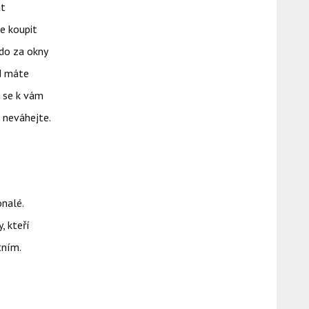
at
e koupit
kdo za okny
ud máte
í se k vám
 neváhejte.
onalé.
, kteří
tním.