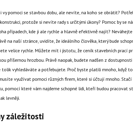
i vy pomoci se stavbou dobu, ale nevíte, na koho se obrátit? Potř
konstrukci, protože si nevíte rady s určitými úkony? Pomoc by se n
a případech, kde ji ale rychle a hlavně efektivně najít? Neváhejte
vě na naší stránce, uvidíte, že ideálního člověka, který bude scho
ete velice rychle. Můžete mít i jistotu, že
ceník stavebních prací
pr
kou příšernou hrozbou. Právě naopak, budete nadšen z dostupnosti
é tolik vyhledáváte a potřebujete. Proč byste platili mnoho, když to
síte využívat pomoci různých firem, které si účtují mnoho. Stačí 
ku, pomocí které vám najdeme schopné lidi, kteří budou pracovat s
ak levněji.
y záležitosti