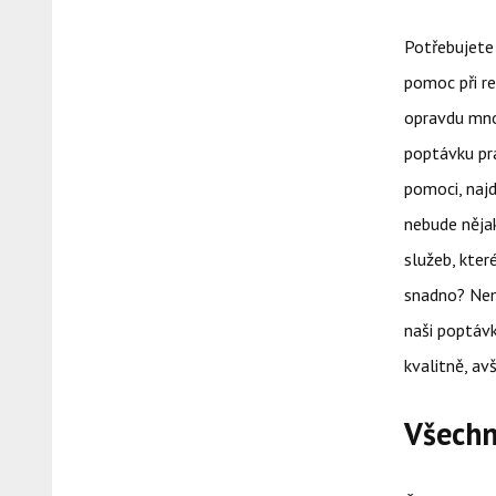
Potřebujete 
pomoc při re
opravdu mnoh
poptávku prá
pomoci, najd
nebude něja
služeb, kter
snadno? Nemu
naši poptáv
kvalitně, avš
Všechn