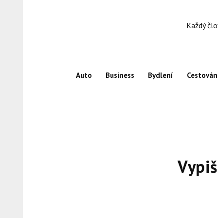
Skip
to
Každý člo
content
Auto
Business
Bydlení
Cestován
Vypiš