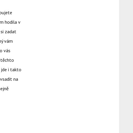
ebujete
ám hodila v
 si zadat
pný vám
o vás
 těchto
 jde i takto
vsadit na
tejně