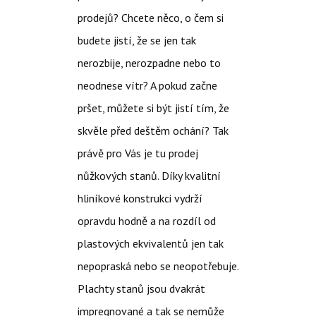
prodejů? Chcete něco, o čem si
budete jistí, že se jen tak
nerozbije, nerozpadne nebo to
neodnese vítr? A pokud začne
pršet, můžete si být jistí tím, že
skvěle před deštěm ochání? Tak
právě pro Vás je tu
prodej
nůžkových stanů
. Díky kvalitní
hliníkové konstrukci vydrží
opravdu hodně a na rozdíl od
plastových ekvivalentů jen tak
nepopraská nebo se neopotřebuje.
Plachty stanů jsou dvakrát
impregnované a tak se nemůže