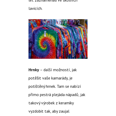
let zaznamenali ve školních
lavicích.
Hrnky
– další možností, jak
potěšit vaše kamarády, je
potištěný hrnek. Tam se nabízí
přímo pestrá plejáda nápadů, jak
takový výrobek z keramiky
vyzdobit tak, aby zaujal