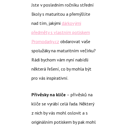
Jste v posledním ročníku střední
školy s maturitou a přemýšlíte
nad tím, jakými
dárkovými
předměty s vlastním potiskem
Promodarky.cz
obdarovat vaše
spolužáky na maturitním večírku?
Rádi bychom vám nyní nabídli
některá řešení, co by mohla být
pro vás inspirativní.
Přívěsky na klíče
– přívěsků na
klíče se vyrábí celá řada. Některý
z nich by vás mohl oslovit a s
originálním potiskem by pak mohl