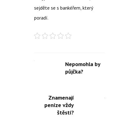
sejděte se s bankéřem, který
poradí.
Nepomohla by
půjčka?
Znamenají
peníze vždy
štěstí?