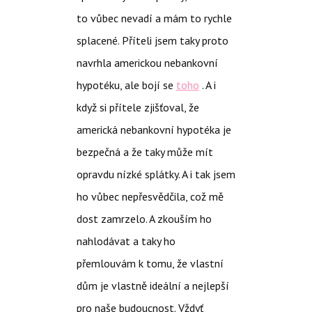
to vůbec nevadí a mám to rychle
splacené. Příteli jsem taky proto
navrhla americkou nebankovní
hypotéku, ale bojí se
toho
. A i
když si přítele zjišťoval, že
americká nebankovní hypotéka je
bezpečná a že taky může mít
opravdu nízké splátky. A i tak jsem
ho vůbec nepřesvědčila, což mě
dost zamrzelo. A zkouším ho
nahlodávat a taky ho
přemlouvám k tomu, že vlastní
dům je vlastně ideální a nejlepší
pro naše budoucnost. Vždyť