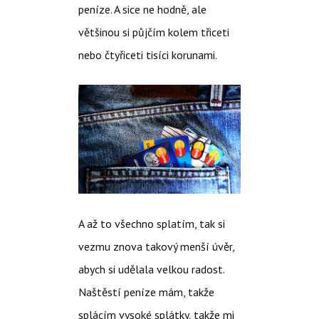
peníze. A sice ne hodně, ale
většinou si půjčím kolem třiceti
nebo čtyřiceti tisíci korunami.
A až to všechno splatím, tak si
vezmu znova takový menší úvěr,
abych si udělala velkou radost.
Naštěstí peníze mám, takže
splácím vysoké splátky, takže mi