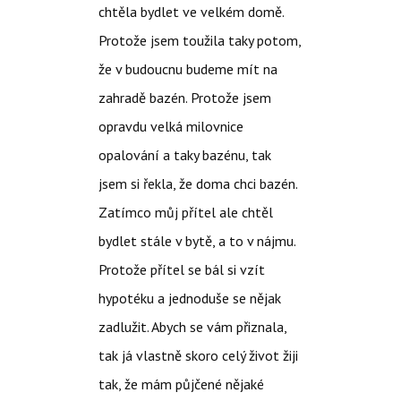
chtěla bydlet ve velkém domě.
Protože jsem toužila taky potom,
že v budoucnu budeme mít na
zahradě bazén. Protože jsem
opravdu velká milovnice
opalování a taky bazénu, tak
jsem si řekla, že doma chci bazén.
Zatímco můj přítel ale chtěl
bydlet stále v bytě, a to v nájmu.
Protože přítel se bál si vzít
hypotéku a jednoduše se nějak
zadlužit. Abych se vám přiznala,
tak já vlastně skoro celý život žiji
tak, že mám půjčené nějaké