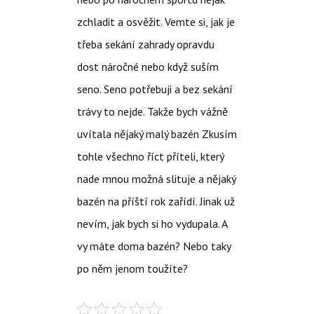
zchladit a osvěžit. Vemte si, jak je
třeba sekání zahrady opravdu
dost náročné nebo když suším
seno. Seno potřebuji a bez sekání
trávy to nejde. Takže bych vážně
uvítala nějaký malý bazén Zkusím
tohle všechno říct příteli, který
nade mnou možná slituje a nějaký
bazén na příští rok zařídí. Jinak už
nevím, jak bych si ho vydupala. A
vy máte doma bazén? Nebo taky
po něm jenom toužíte?