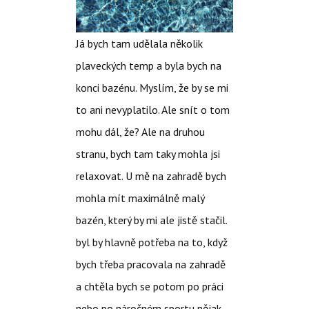
Já bych tam udělala několik
plaveckých temp a byla bych na
konci bazénu. Myslím, že by se mi
to ani nevyplatilo. Ale snít o tom
mohu dál, že? Ale na druhou
stranu, bych tam taky mohla jsi
relaxovat. U mě na zahradě bych
mohla mít maximálně malý
bazén, který by mi ale jistě stačil.
byl by hlavně potřeba na to, když
bych třeba pracovala na zahradě
a chtěla bych se potom po práci
nebo po náročném sportu nějak