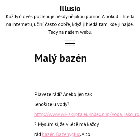
Skip
Illusio
to
Každý člověk potřebuje někdy nějakou pomoc. A pokud ji hledá
content
na internetu, učiní často dobře, když ji hledá tam, kde ji najde.
Tedy na našem webu.
Malý bazén
Plavete rádi? Anebo jen tak
lenošíte u vody?
http://www.wikiskripta.eu/index.php/Voda_ja
? Myslím si, že v létě má každý
rád
bazén Bazenygluc
. A to