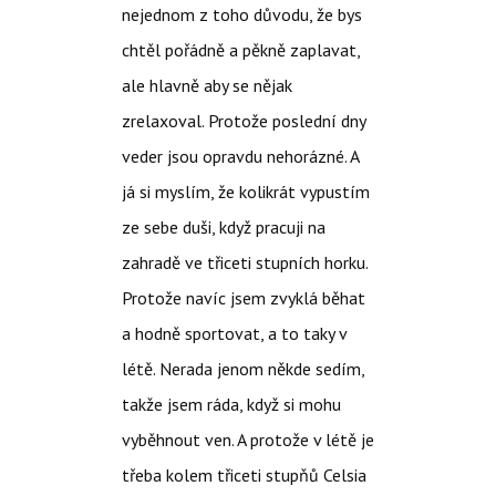
nejednom z toho důvodu, že bys
chtěl pořádně a pěkně zaplavat,
ale hlavně aby se nějak
zrelaxoval. Protože poslední dny
veder jsou opravdu nehorázné. A
já si myslím, že kolikrát vypustím
ze sebe duši, když pracuji na
zahradě ve třiceti stupních horku.
Protože navíc jsem zvyklá běhat
a hodně sportovat, a to taky v
létě. Nerada jenom někde sedím,
takže jsem ráda, když si mohu
vyběhnout ven. A protože v létě je
třeba kolem třiceti stupňů Celsia