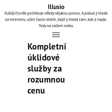
Skip
Illusio
to
Každý člověk potřebuje někdy nějakou pomoc. A pokud ji hledá
content
na internetu, učiní často dobře, když ji hledá tam, kde ji najde.
Tedy na našem webu.
Kompletní
úklidové
služby za
rozumnou
cenu