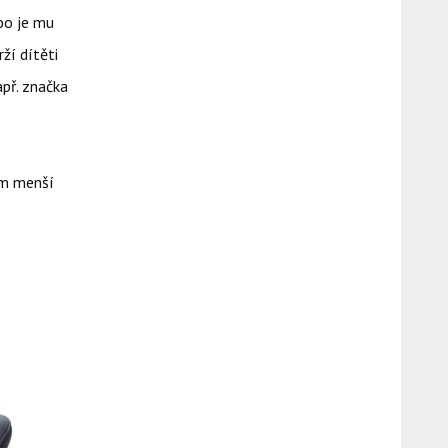
bo je mu
ží dítěti
apř. značka
em menší