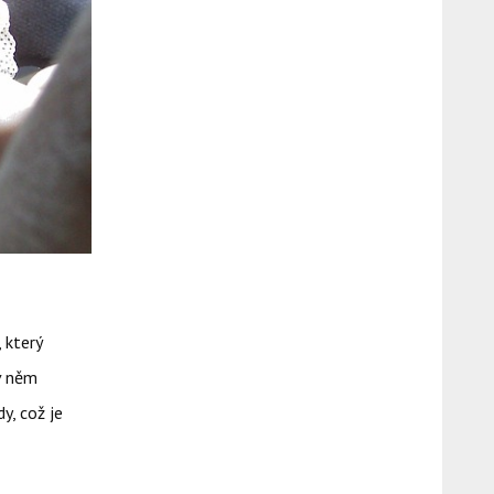
 který
v něm
y, což je