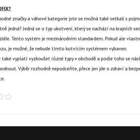
OFIX?
hodné značky a váhové kategorie jste se možná také setkali s pojme
tně jedná? Jedná se o typ ukotvení, který se nachází na krajních se
zidle. Tento systém je mezinárodním standardem. Pokud ale vlastn
vozu, je možné, že nebude tímto kotvícím systémem vybaven.
e také vyplatí vyzkoušet různé typy v obchodě a podle toho se nás
odnout. Výběr rozhodně nepodceňte, přece jen jde o zdraví a bezp
te.