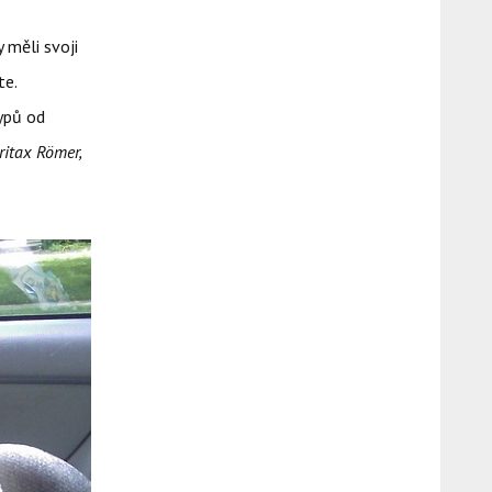
 měli svoji
te.
typů od
ritax Römer,