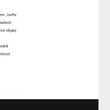
m „Isofix“.
dadlech
íte nějaký
ledně
ečnost