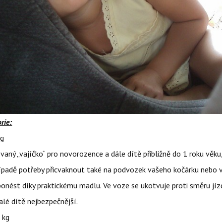
rie:
g
 „vajíčko“ pro novorozence a dále dítě přibližně do 1 roku věku,
ípadě potřeby přicvaknout také na podvozek vašeho kočárku nebo 
nést díky praktickému madlu. Ve voze se ukotvuje proti směru jízd
lé dítě nejbezpečnější.
 kg