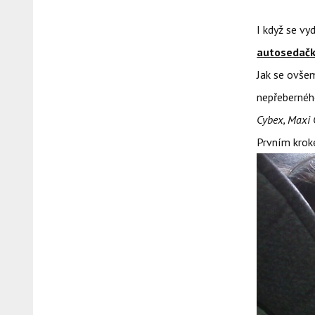
I když se vy
autosedač
Jak se ovšem
nepřebernéh
Cybex, Maxi C
Prvním krok