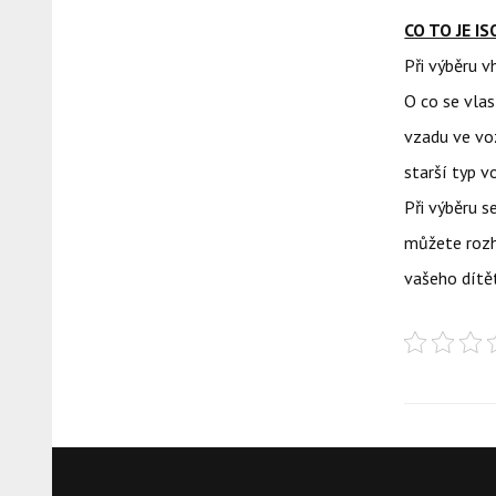
CO TO JE IS
Při výběru v
O co se vlas
vzadu ve vo
starší typ 
Při výběru s
můžete rozh
vašeho dítě