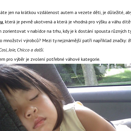
dáte jen na krátkou vzdálenost autem a vezete děti, je důležité, aby
ku
, která je pevně ukotvená a která je vhodná pro výšku a váhu dítě
 zorientovat v nabídce na trhu, kdy je k dostání spousta různých 
o množství výrobců? Mezi ty nejznámější patří například značky:
B
osi, Joie, Chicco a další.
em pro výběr je zvolení potřebné váhové kategorie.