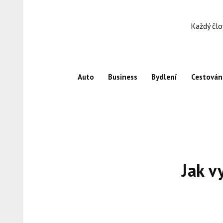
Skip
to
Každý člo
content
Auto
Business
Bydlení
Cestován
Jak v