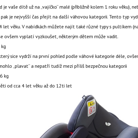
vaše dítě už na „vajíčko“ malé (přibližně kolem 1 roku věku), ne
pak je nejvyšší čas přejít na další váhovou kategorii. Tento typ vydr
 4 let věku. V nabídkách můžete najít také různé typy s pultíkem (n
 se ovšem vyplatí vyzkoušet, některým dětem může vadit.
 kg
ý sice vydrží na první pohled podle váhové kategorie déle, ovš
 mohlo „plavat“ a nepatří tudíž mezi příliš bezpečnou kategorii
6 kg
od cca 4 let věku až do 12ti let