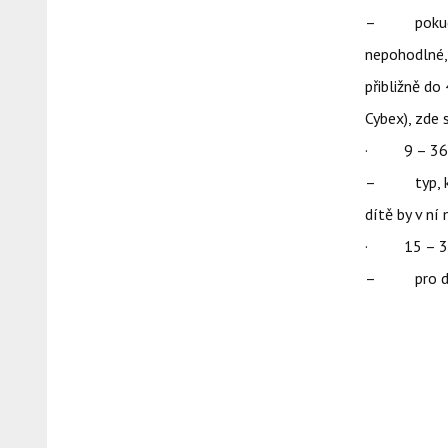
– pokud je 
nepohodlné, 
přibližně do
Cybex), zde
· 9 – 36
– typ, kter
dítě by v ní
· 15 – 3
– pro děti 