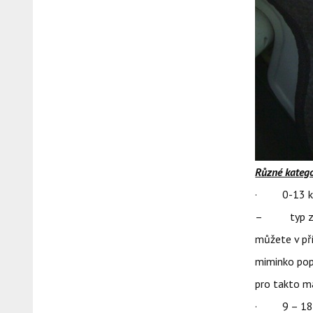
Různé katego
· 0-13 k
– typ zvaný
můžete v př
miminko popo
pro takto ma
· 9 – 18