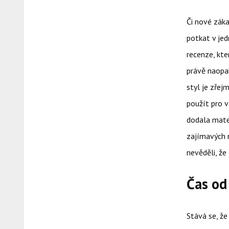
Či nové záka
potkat v je
recenze
, kt
právě naopak
styl je zřej
použít pro 
dodala mater
zajímavých 
nevěděli, že 
Čas od
Stává se, že