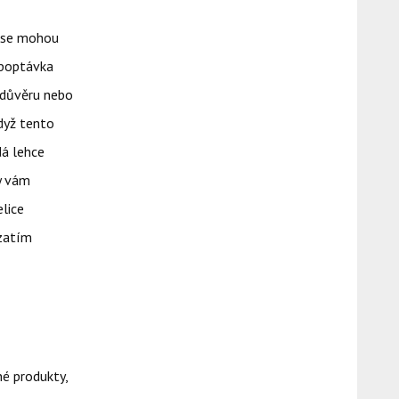
y se mohou
poptávka
í důvěru nebo
když tento
dá lehce
y vám
elice
 zatím
né produkty,