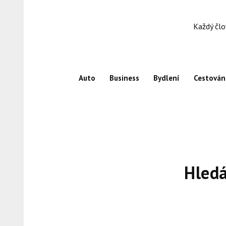
Skip
to
Každý člo
content
Auto
Business
Bydlení
Cestován
Hled