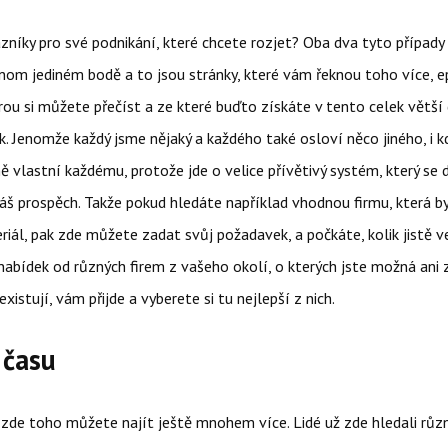
zníky pro své podnikání, které chcete rozjet? Oba dva tyto případ
dnom jediném bodě a to jsou stránky, které vám řeknou toho více,
e
erou si můžete přečíst a ze které buďto získáte v tento celek větš
. Jenomže každý jsme nějaký a každého také osloví něco jiného, i 
mě vlastní každému, protože jde o velice přívětivý systém, který se 
váš prospěch. Takže pokud hledáte například vhodnou firmu, která b
iál, pak zde můžete zadat svůj požadavek, a počkáte, kolik jistě v
nabídek od různých firem z vašeho okolí, o kterých jste možná ani
existují, vám přijde a vyberete si tu nejlepší z nich.
 času
 zde toho můžete najít ještě mnohem více. Lidé už zde hledali růz