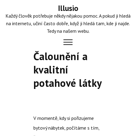
Skip
Illusio
to
Každý člověk potřebuje někdy nějakou pomoc. A pokud ji hledá
content
na internetu, učiní často dobře, když ji hledá tam, kde ji najde.
Tedy na našem webu.
Čalounění a
kvalitní
potahové látky
V momentě, kdy si pořizujeme
bytový nábytek, počítáme s tím,