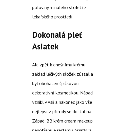
poloviny minulého století z
lékařského prostředí.
Dokonalá pleť
Asiatek
Ale zpět k dnešnímu krému,
základ léčivých složek zůstal a
byl obohacen špičkovou
dekorativní kosmetikou. Nápad
vznikl v Asii a nakonec jako vše
nejlepší z přírody se dostal na
Západ, BB krém cream makeup
nepotřebuje reklamu. Asiatky a