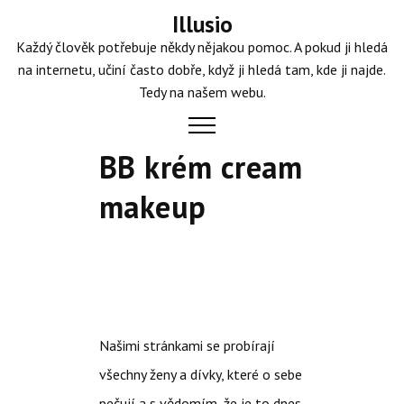
Skip
Illusio
to
Každý člověk potřebuje někdy nějakou pomoc. A pokud ji hledá
content
na internetu, učiní často dobře, když ji hledá tam, kde ji najde.
Tedy na našem webu.
BB krém cream
makeup
Našimi stránkami se probírají
všechny ženy a dívky, které o sebe
pečují a s vědomím, že je to dnes